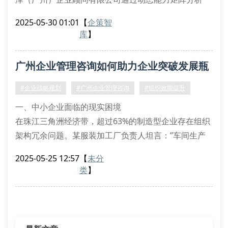
法，为制造业客户识别出价值链重构盲点，某精密仪器
2025-05-30 01:01
【
企策智
企业实施边际效益优化模型后，三年内实现资产周转率
库
】
提升47%的突破性增长。
战略规划顾问的核心价值维度
广州企业管理咨询如何助力企业突破发展瓶
专业顾问机构需具备组织韧性诊断、商业生态位分析及
决策树建模三大核心能力。以某跨境电商企业为例
颈？
#企业战略规划
#广州企业管理咨询
#组织效能提升
一、中小企业面临的现实困境
在珠江三角洲经济带，超过63%的制造型企业存在组织
架构冗余问题。某服装加工厂负责人坦言：”车间生产
效率每月波动超过40%，但始终找不到问题根源。”这
2025-05-25 12:57
【
未分
种管理盲点直接导致企业年利润损失达营收的
类
】
15%-20%。
二、专业诊断带来的转变契机
通过业务流程优化咨询，某电子元件供应商重新设计了
生产动线布局，使设备稼动率提升27%。组织效能评估