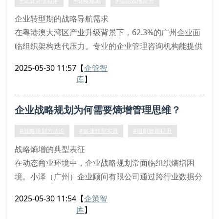
#企业管理咨询
#战略规划
#组织效能提升
企业转型期的战略导航需求
在粤港澳大湾区产业升级背景下，62.3%的广州企业面
临组织架构迭代压力。专业的企业管理咨询机构能提供
价值链重构、组织熵减等解决方案，通过商业画布建模
2025-05-30 11:57
【
企管智
与敏捷转型方法论，帮助企业突破增长瓶颈。
库
】
咨询机构专业度评估体系
1. 全周期服务能力验证
企业战略规划为何需要熵增管理思维？
优质企业管理咨询服务机构应具备战略解码到执行落地
的完整服务链条，涵盖商业模式创新、流程再造、数字
#战略规划方法论
#敏捷转型实践
#组织效能提升
化转型等模块。以某汽车零部件企业
战略熵增的典型表征
在动态商业环境中，企业战略规划常面临组织熵增困
境。小泽（广州）企业顾问有限公司通过跨行业数据分
析发现，73%的广州企业在战略规划实施过程中会出现
2025-05-30 11:54
【
企策智
价值耗散现象，具体表现为战略规划冗余度超标、资源
库
】
配置熵值递增、组织协同效能衰减等典型问题。这种现