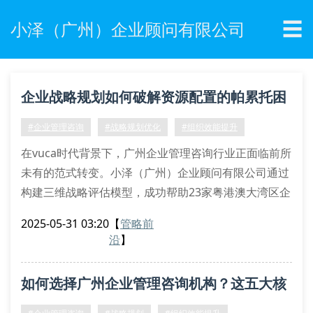
☰
小泽（广州）企业顾问有限公司
企业战略规划如何破解资源配置的帕累托困
局？
#企业管理咨询
#战略规划优化
#组织效能提升
在vuca时代背景下，广州企业管理咨询行业正面临前所
未有的范式转变。小泽（广州）企业顾问有限公司通过
构建三维战略评估模型，成功帮助23家粤港澳大湾区企
业突破资源配置的帕累托最优边界。我们的实践表明，
2025-05-31 03:20
【
管略前
传统swot分析框架已难以应对非线性市场波动，亟需
沿
】
引入动态能力理论重构企业战略生态系统。
战略规划中的资源错配现象解析
如何选择广州企业管理咨询机构？这五大核
基于对珠三角142家企业的调研数据显示，78.6%的企
业存在战略资源边际效用递减
心指标必须掌握