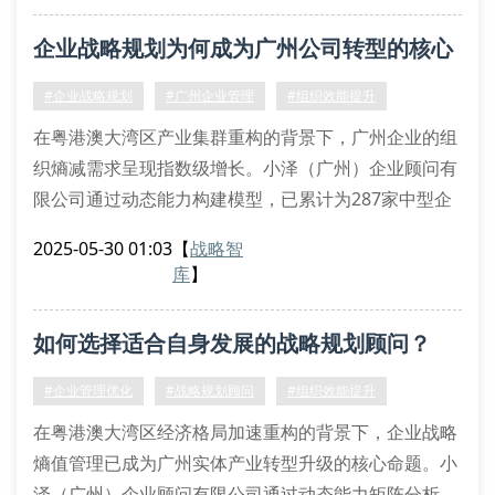
象在数字化转型期的企业战略规划评估中尤为突出，需
企业战略规划为何成为广州公司转型的核心
要引入耗散结构理论进行战略规划重构。
负熵流注入方法论
驱动力？
#企业战略规划
#广州企业管理
#组织效能提升
针对传统战略规划体系的局限性，
在粤港澳大湾区产业集群重构的背景下，广州企业的组
织熵减需求呈现指数级增长。小泽（广州）企业顾问有
限公司通过动态能力构建模型，已累计为287家中型企
业完成战略蓝图解码。我们的方法论融合了波特五力分
2025-05-30 01:03
【
战略智
析框架与蓝海战略范式，特别在价值链重构领域形成独
库
】
特技术壁垒。
战略规划的价值链重构方法论
如何选择适合自身发展的战略规划顾问？
当企业面临战略漂移风险时，传统的swot分析已难以
应对vuca环境。我们的战略规划实施团队采用场景化规
#企业管理优化
#战略规划顾问
#组织效能提升
划模型，通
在粤港澳大湾区经济格局加速重构的背景下，企业战略
熵值管理已成为广州实体产业转型升级的核心命题。小
泽（广州）企业顾问有限公司通过动态能力矩阵分析